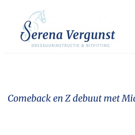
GA
NAAR
DE
INHOUD
Comeback en Z debuut met Mid