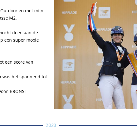
Outdoor en met mijn
asse M2.
 mocht doen aan de
 op een super mooie
met een score van
n was het spannend tot
ewoon BRONS!
2023