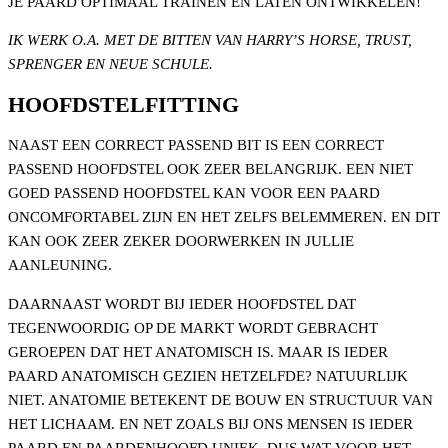
JE PAARD OPTIMAAL TRAINEN EN LATEN ONTWIKKELEN!
IK WERK O.A. MET DE BITTEN VAN HARRY’S HORSE, TRUST,
SPRENGER EN NEUE SCHULE.
HOOFDSTELFITTING
NAAST EEN CORRECT PASSEND BIT IS EEN CORRECT
PASSEND HOOFDSTEL OOK ZEER BELANGRIJK. EEN NIET
GOED PASSEND HOOFDSTEL KAN VOOR EEN PAARD
ONCOMFORTABEL ZIJN EN HET ZELFS BELEMMEREN. EN DIT
KAN OOK ZEER ZEKER DOORWERKEN IN JULLIE
AANLEUNING.
DAARNAAST WORDT BIJ IEDER HOOFDSTEL DAT
TEGENWOORDIG OP DE MARKT WORDT GEBRACHT
GEROEPEN DAT HET ANATOMISCH IS. MAAR IS IEDER
PAARD ANATOMISCH GEZIEN HETZELFDE? NATUURLIJK
NIET. ANATOMIE BETEKENT DE BOUW EN STRUCTUUR VAN
HET LICHAAM. EN NET ZOALS BIJ ONS MENSEN IS IEDER
PAARD EN PAARDENHOOFD UNIEK. DUS WAT VOOR HET